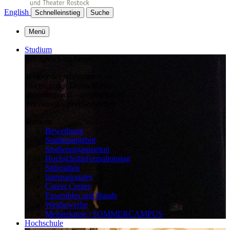
English
Schnelleinstieg
Suche
Menü
Studium
Erfolgreich studieren
in einer der schönsten
Hochschulen Deutschlands:
stimmungsvoll – anspruchsvoll –
individuell – praxisorientiert
Studium
Bewerbung
Studienangebot
Studienorganisation
Hochschulinformationstag
Stipendien
Internationales
Career Center
Ensembles und Bands
Wettbewerbe
Meisterkurse | SOMMERCAMPUS
Hochschule