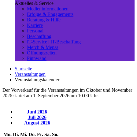
Aktuelles & Service
Medieninformationen
Erfolge & Engagements
Beratung & Hilfe
Karriere
Personal
Beschaffung
IT-Service | IT-Beschaffung
Merch & Mensa
Öffnungszeiten
Pinnwand
Startseite
Veranstaltungen
Veranstaltungskalender
Der Vorverkauf für die Veranstaltungen im Oktober und November
2026 startet am 1. September 2026 um 10.00 Uhr.
Juni 2026
Juli 2026
August 2026
Mo.
Di.
Mi.
Do.
Fr.
Sa.
So.