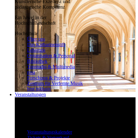
Künstlerische Exzellenz und
pädagogische Kompetenz
Ein Juwel in der
Hochschullandschaft
Hochschule
Über uns
Das Katharinenstift
Lehrende
Organisation & Personal
Bibliothek
Tonstudio & Multimedia
rosa
Forschung & Projekte
Zentrum für Verfemte Musik
hmt inklusiv
Veranstaltungen
Klassisch bis überraschend
Die vielfältigen Veranstaltungen locken
fast täglich ein großes Publikum.
Veranstaltungen
Veranstaltungskalender
Tickets & Vorverkauf