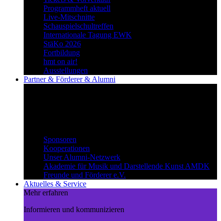
Programmheft aktuell
Live-Mitschnitte
Schauspielschultreffen
Internationale Tagung EWK
StäKo 2026
Fortbildung
hmt on air!
Ausstellungen
Partner & Förderer & Alumni
Synergien schaffen
Gemeinsam Wege beschreiten und
voneinander profitieren.
Partner & Förderer & Alumni
Sponsoren
Kooperationen
Unser Alumni-Netzwerk
Akademie für Musik und Darstellende Kunst AMDK
Freunde und Förderer e.V.
Aktuelles & Service
Mehr erfahren
Informieren und kommunizieren