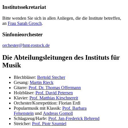
Institutssekretariat
Bitte wenden Sie sich in allen Anliegen, die die Institute betreffen,
an
Frau Sarah Grosch
.
Sinfonieorchester
orchester
@hmt-rostock
.de
Die Abteilungsleitungen des Instituts für
Musik
Blechbläser:
Bertold Stecher
Gesang:
Martin Rieck
Gitarre:
Prof. Dr. Thomas Offermann
Holzbläser:
Prof. David Petersen
Klavier:
Prof. Matthias Kirschnereit
Orchester/Korrepetition: Florian Erdl
Popularmusik mit Klassik:
Prof. Barbara
Felsenstein
und
Andreas Gomoll
Schlagzeug/Harfe:
Prof. Jan-Frederick Behrend
Streicher:
Prof. Piotr Szumiel