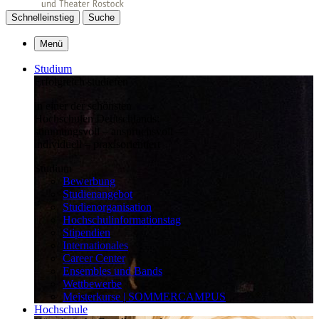
Schnelleinstieg
Suche
Menü
Studium
Erfolgreich studieren
in einer der schönsten
Hochschulen Deutschlands:
stimmungsvoll – anspruchsvoll –
individuell – praxisorientiert
Studium
Bewerbung
Studienangebot
Studienorganisation
Hochschulinformationstag
Stipendien
Internationales
Career Center
Ensembles und Bands
Wettbewerbe
Meisterkurse | SOMMERCAMPUS
Hochschule