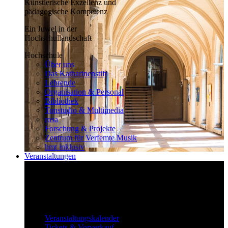
Künstlerische Exzellenz und
pädagogische Kompetenz
Ein Juwel in der
Hochschullandschaft
Hochschule
Über uns
Das Katharinenstift
Lehrende
Organisation & Personal
Bibliothek
Tonstudio & Multimedia
rosa
Forschung & Projekte
Zentrum für Verfemte Musik
hmt inklusiv
Veranstaltungen
Klassisch bis überraschend
Die vielfältigen Veranstaltungen locken
fast täglich ein großes Publikum.
Veranstaltungen
Veranstaltungskalender
Tickets & Vorverkauf