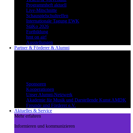
Programmheft aktuell
Live-Mitschnitte
Schauspielschultreffen
Internationale Tagung EWK
StäKo 2026
Fortbildung
hmt on air!
Ausstellungen
Partner & Förderer & Alumni
Synergien schaffen
Gemeinsam Wege beschreiten und
voneinander profitieren.
Partner & Förderer & Alumni
Sponsoren
Kooperationen
Unser Alumni-Netzwerk
Akademie für Musik und Darstellende Kunst AMDK
Freunde und Förderer e.V.
Aktuelles & Service
Mehr erfahren
Informieren und kommunizieren