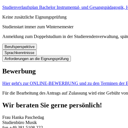
Studienverlaufsplan Bachelor Instrumental- und Gesangspädagogik, H
Keine zusätzliche Eignungsprüfung
Studienstart immer zum Wintersemester
Anmeldung zum Doppelstudium in der Studierendenverwaltung, spätes
Berufsperspektive
Sprachkenntnisse
Das Bachelorstudium legt die Grundlagen für die Berufstätigkeit in O
Anforderungen an die Eignungsprüfung
Exzellenz für eine Solokarriere haben oder ihre pädagogische Karrier
Ausländische Studienbewerbende, deren Muttersprache nicht Deutsch 
nach dem Bachelor ihre Karriere starten.
gemäß dem Gemeinsamen Europäischen Referenzrahmen für Sprachen 
Bitte bewerben Sie sich in dem Zeitraum
01.03 - 15.04.
(Ausschlussfr
Bewerbung
Bewerbungsportal
und laden dort innerhalb der Frist Ihre Unterlage
Weitere Informationen sind in der
Eignungsprüfungsordnung sowie
i
Hier geht's zur ONLINE-BEWERBUNG und zu den Terminen 
Teil 1
der Eignungsprüfung findet digital statt. Für das Onlineverfahre
Für die Bearbeitung des Antrags auf Zulassung wird eine Gebühr von
Nachfolgend sind die gewünschten Werke aufgeführt. Bitte entscheid
Violine:
(ca. 15 min, beim Konzert nur Exposition)
Wir beraten Sie gerne persönlich!
zwei kontrastierende Sätze aus einer Bach- Sonate oder Partita
Frau Hanka Paschedag
ein erster Satz aus einem Violinkonzert von W.A. Mozart (mit
Studienbüro Musik
ein Satz eines großen Violinkonzertes der Romantik oder der 
fon +49 381 5108 222