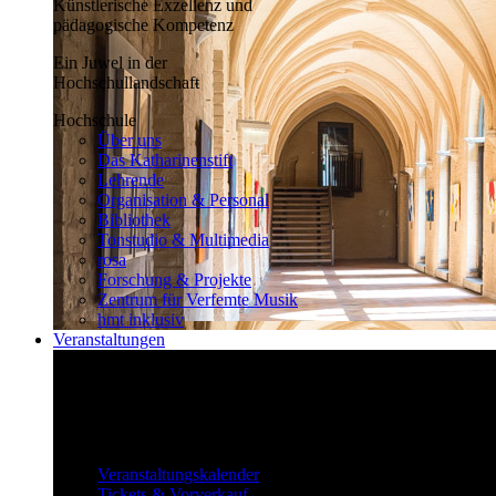
Künstlerische Exzellenz und
pädagogische Kompetenz
Ein Juwel in der
Hochschullandschaft
Hochschule
Über uns
Das Katharinenstift
Lehrende
Organisation & Personal
Bibliothek
Tonstudio & Multimedia
rosa
Forschung & Projekte
Zentrum für Verfemte Musik
hmt inklusiv
Veranstaltungen
Klassisch bis überraschend
Die vielfältigen Veranstaltungen locken
fast täglich ein großes Publikum.
Veranstaltungen
Veranstaltungskalender
Tickets & Vorverkauf