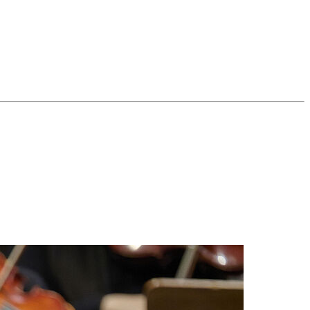
 live aufgenommen worden sein, d.h. ohne nachträgliche Schnitte
Vortrag gut sichtbar und hörbar sein. Die Kameraperspektive sollte
dene Prüfung der digitalen Runde. Der zweite Teil der
att. Die genauen Zeiten finden Sie unter
Bewerbung.