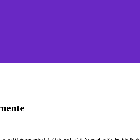
umente
ginn im Wintersemester | 1. Oktober bis 15. November für den Studie