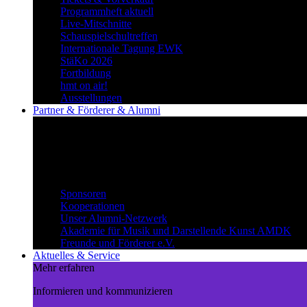
Programmheft aktuell
Live-Mitschnitte
Schauspielschultreffen
Internationale Tagung EWK
StäKo 2026
Fortbildung
hmt on air!
Ausstellungen
Partner & Förderer & Alumni
Synergien schaffen
Gemeinsam Wege beschreiten und
voneinander profitieren.
Partner & Förderer & Alumni
Sponsoren
Kooperationen
Unser Alumni-Netzwerk
Akademie für Musik und Darstellende Kunst AMDK
Freunde und Förderer e.V.
Aktuelles & Service
Mehr erfahren
Informieren und kommunizieren