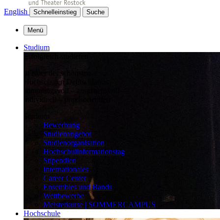
English
Schnelleinstieg
Suche
Menü
Studium
Erfolgreich studieren
in einer der schönsten
Hochschulen Deutschlands:
stimmungsvoll – anspruchsvoll –
individuell – praxisorientiert
Studium
Bewerbung
Studienangebot
Studienorganisation
Hochschulinformationstag
Stipendien
Internationales
Career Center
Ensembles und Bands
Wettbewerbe
Meisterkurse | SOMMERCAMPUS
Hochschule