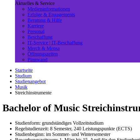
Aktuelles & Service
Medieninformationen
Erfolge & Engagements
Beratung & Hilfe
Karriere
Personal
Beschaffung
IT-Service | IT-Beschaffung
Merch & Mensa
Öffnungszeiten
Pinnwand
Startseite
Studium
Studienangebot
Musik
Streichinstrumente
Bachelor of Music Streichinstr
Studienform: grundständiges Vollzeitstudium
Regelstudienzeit: 8 Semester, 240 Leistungspunkte (ECTS)
Studienbeginn: im Sommer- und Wintersemester
Bewerbungszeitraum: 1. März bis 15. April für den Studienbe