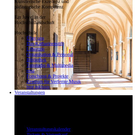
Künstlerische Exzellenz und
pädagogische Kompetenz
Ein Juwel in der
Hochschullandschaft
Hochschule
Über uns
Das Katharinenstift
Lehrende
Organisation & Personal
Bibliothek
Tonstudio & Multimedia
rosa
Forschung & Projekte
Zentrum für Verfemte Musik
hmt inklusiv
Veranstaltungen
Klassisch bis überraschend
Die vielfältigen Veranstaltungen locken
fast täglich ein großes Publikum.
Veranstaltungen
Veranstaltungskalender
Tickets & Vorverkauf