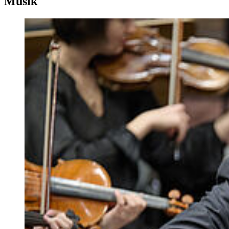
Musik
d) unvorbereitete Analyse mehrerer Partiturausschnitte
e) Gespräch über musiktheoretische Themengebiete
Die Prüfungsabschnitte a) bis c) werden am Klavier geprüft.
Gehörbildung und Höranalyse
f) Intervalle und Akkorde erkennen und singen
g) vom Blatt singen (tonal und atonal)
h) Rhythmus vom Blatt sprechen/klopfen
i) Harmonieprogression/Kadenzverlauf hören
j) Höranalyse
Die Fähigkeit der verbalen, terminologisch angemessenen
Darstellung musiktheoretischer Inhalte ist zudem ein wichtiger
Bestandteil der Bewertung der mündlich-praktischen Prüfung.
Nur bei bestandenem 2. Prüfungsteil wird die Bewerberin bzw. der
Bewerber zum 3. und 4. Prüfungsteil zugelassen.
3. Prüfungsteil
schriftliche Prüfung in den Fächern Tonsatz und Gehörbildung
Tonsatz
eine dreistündige Klausur mit folgenden Inhalten:
k) zweistimmiger Kontrapunkt im Stil der Renaissance oder des