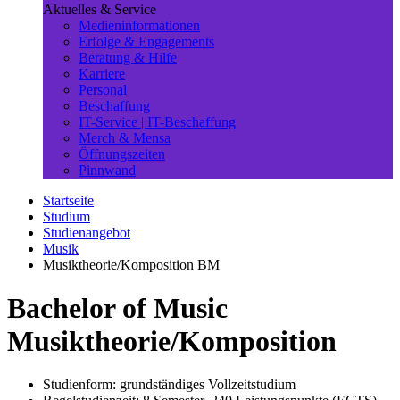
Aktuelles & Service
Medieninformationen
Erfolge & Engagements
Beratung & Hilfe
Karriere
Personal
Beschaffung
IT-Service | IT-Beschaffung
Merch & Mensa
Öffnungszeiten
Pinnwand
Startseite
Studium
Studienangebot
Musik
Musiktheorie/Komposition BM
Bachelor of Music
Musiktheorie/Komposition
Studienform: grundständiges Vollzeitstudium