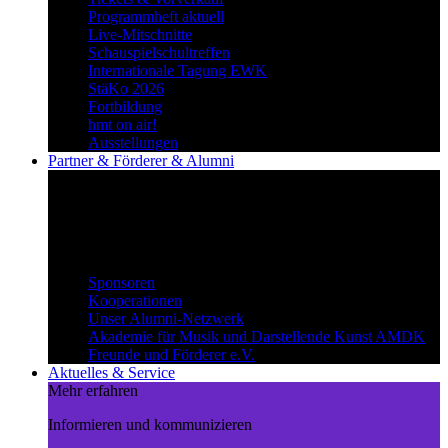
Programmheft aktuell
Live-Mitschnitte
Schauspielschultreffen
Internationale Tagung EWK
StäKo 2026
Fortbildung
hmt on air!
Ausstellungen
Partner & Förderer & Alumni
Synergien schaffen
Gemeinsam Wege beschreiten und
voneinander profitieren.
Partner & Förderer & Alumni
Sponsoren
Kooperationen
Unser Alumni-Netzwerk
Akademie für Musik und Darstellende Kunst AMDK
Freunde und Förderer e.V.
Aktuelles & Service
Mehr erfahren
Informieren und kommunizieren