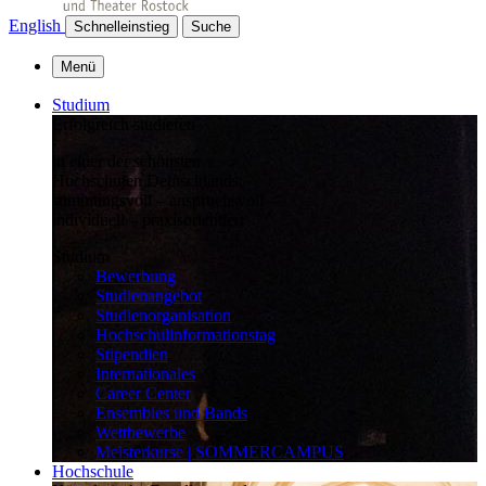
English
Schnelleinstieg
Suche
Menü
Studium
Erfolgreich studieren
in einer der schönsten
Hochschulen Deutschlands:
stimmungsvoll – anspruchsvoll –
individuell – praxisorientiert
Studium
Bewerbung
Studienangebot
Studienorganisation
Hochschulinformationstag
Stipendien
Internationales
Career Center
Ensembles und Bands
Wettbewerbe
Meisterkurse | SOMMERCAMPUS
Hochschule